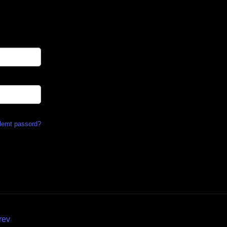
lemt passord?
rev