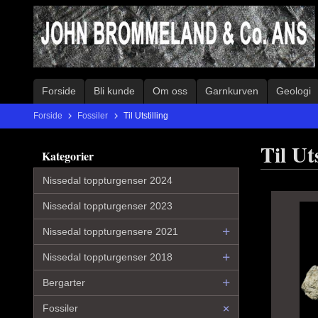
Gå
til
innholdet
Forside
Bli kunde
Om oss
Garnkurven
Geologi
Forside
Fossiler
Til Utstilling
Til Uts
Kategorier
Nissedal toppturgenser 2024
Nissedal toppturgenser 2023
Nissedal toppturgensere 2021
Nissedal toppturgenser 2018
Bergarter
Fossiler