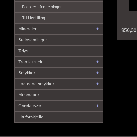
Fossiler - forsteininger
Til Utstilling
Mineraler
950,00
Steinsamlinger
Telys
Tromlet stein
Smykker
Lag egne smykker
Musmatter
Garnkurven
Litt forskjellig