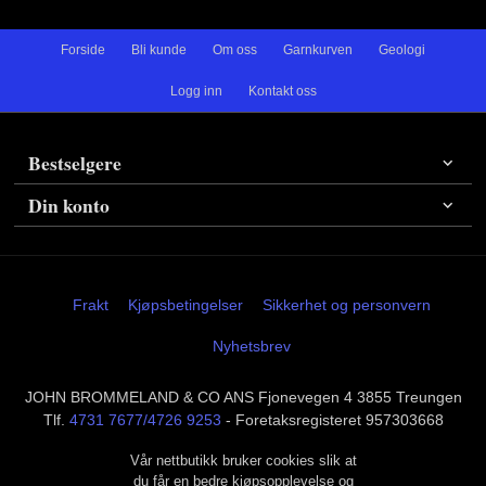
Forside
Bli kunde
Om oss
Garnkurven
Geologi
Logg inn
Kontakt oss
Bestselgere
Din konto
Frakt
Kjøpsbetingelser
Sikkerhet og personvern
Nyhetsbrev
JOHN BROMMELAND & CO ANS Fjonevegen 4 3855 Treungen
Tlf.
4731 7677/4726 9253
- Foretaksregisteret 957303668
Vår nettbutikk bruker cookies slik at
du får en bedre kjøpsopplevelse og