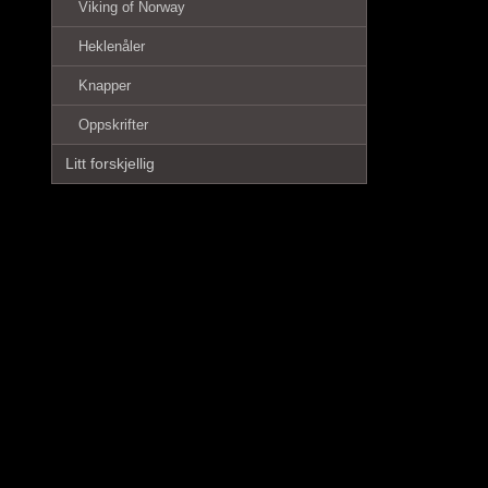
Viking of Norway
Heklenåler
Knapper
Oppskrifter
Litt forskjellig