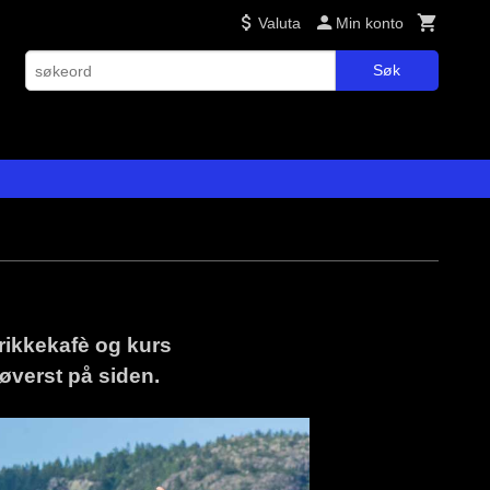
Valuta
Min konto
Søk
trikkekafè og kurs
øverst på side
n.