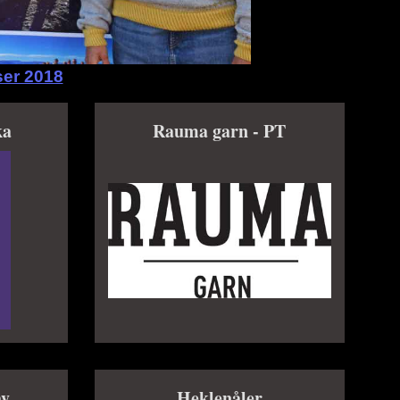
ser 2018
ka
Rauma garn - PT
ay
Heklenåler