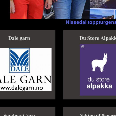
Nissedal toppturgen
Dale garn
Du Store Alpak
Sandnes Garn
Viking of Norw