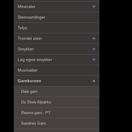
Mineraler
Steinsamlinger
Telys
Tromlet stein
Smykker
Lag egne smykker
Musmatter
Garnkurven
Dale garn
Du Store Alpakka
Rauma garn - PT
Sandnes Garn