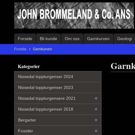
Gå
til
innholdet
Forside
Bli kunde
Om oss
Garnkurven
Geologi
Forside
Garnkurven
Garnk
Kategorier
Nissedal toppturgenser 2024
Nissedal toppturgenser 2023
Nissedal toppturgensere 2021
Nissedal toppturgenser 2018
Bergarter
Fossiler