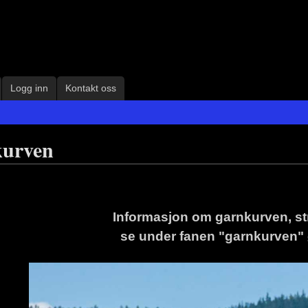
Logg inn
Kontakt oss
urven
Informasjon om gar
n
kurven
, s
se under fanen "garnkurven" 