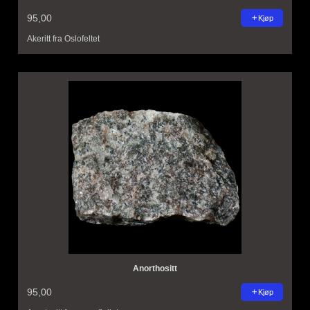
95,00
Kjøp
Akeritt fra Oslofeltet
Anorthositt
95,00
Kjøp