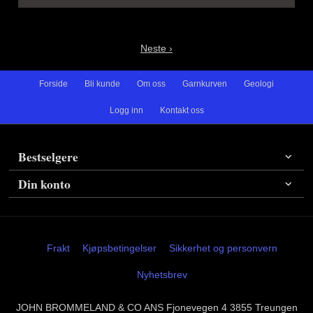
Neste ›
Forside
Bli kunde
Om oss
Garnkurven
Geologi
Logg inn
Kontakt oss
Bestselgere
Din konto
Frakt
Kjøpsbetingelser
Sikkerhet og personvern
Nyhetsbrev
JOHN BROMMELAND & CO ANS Fjonevegen 4 3855 Treungen