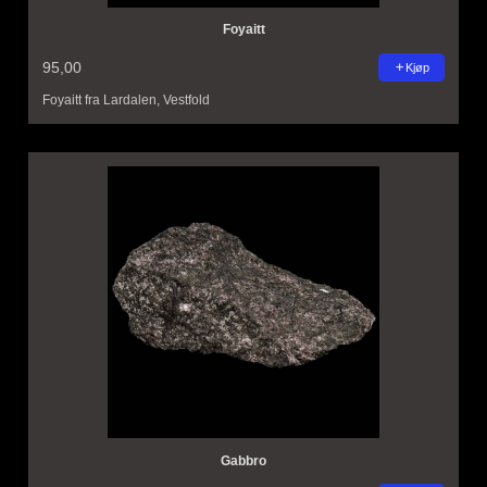
Foyaitt
95,00
Kjøp
Foyaitt fra Lardalen, Vestfold
Gabbro