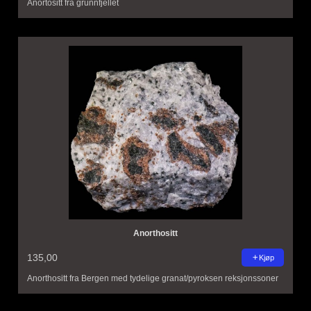
Anortositt fra grunnfjellet
Anorthositt
135,00
Kjøp
Anorthositt fra Bergen med tydelige granat/pyroksen reksjonssoner