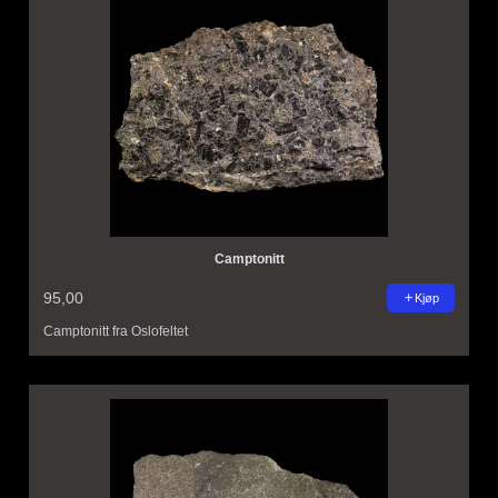
Camptonitt
95,00
Kjøp
Camptonitt fra Oslofeltet