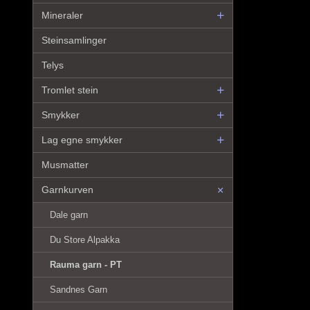
Mineraler
Steinsamlinger
Telys
Tromlet stein
Smykker
Lag egne smykker
Musmatter
Garnkurven
Dale garn
Du Store Alpakka
Rauma garn - PT
Sandnes Garn