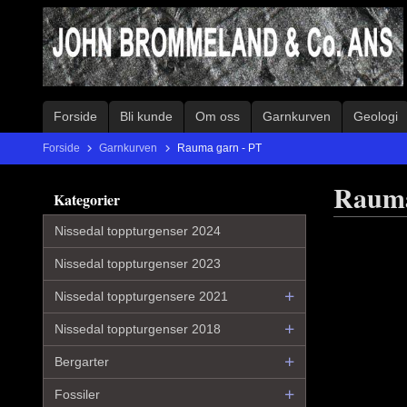
Gå
til
innholdet
Forside
Bli kunde
Om oss
Garnkurven
Geologi
Forside
Garnkurven
Rauma garn - PT
Rauma
Kategorier
Nissedal toppturgenser 2024
Nissedal toppturgenser 2023
Nissedal toppturgensere 2021
Nissedal toppturgenser 2018
Bergarter
Fossiler