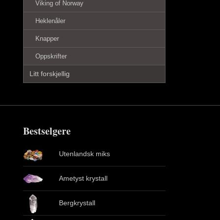
Viking of Norway
Heklenåler
Knapper
Oppskrifter
Litt forskjellig
Bestselgere
Utenlandsk miks
Ametyst krystall
Bergkrystall