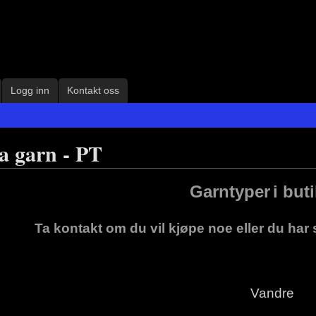
Logg inn
Kontakt oss
 garn - PT
Garntyper
i but
Ta kontakt om du vil kjøpe noe eller du ha
Vandre