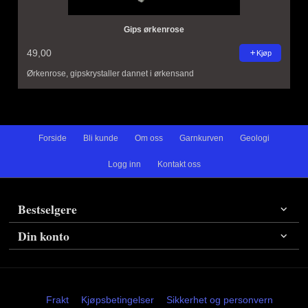
Gips ørkenrose
49,00
Kjøp
Ørkenrose, gipskrystaller dannet i ørkensand
Forside
Bli kunde
Om oss
Garnkurven
Geologi
Logg inn
Kontakt oss
Bestselgere
Din konto
Frakt
Kjøpsbetingelser
Sikkerhet og personvern