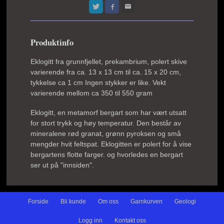
Produktinfo
Eklogitt fra grunnfjellet, prekambrium, polert skive
varierende fra ca. 13 x 13 cm til ca. 15 x 20 cm,
tykkelse ca 1 cm Ingen stykker er like. Vekt
varierende mellom ca 350 til 550 gram
Eklogitt, en metamorf bergart som har vært utsatt
for stort trykk og høy temperatur. Den består av
mineralene rød granat, grønn pyroksen og små
mengder hvit feltspat. Eklogitten er polert for å vise
bergartens flotte farger. og hvorledes en bergart
ser ut på "innsiden".
Forside
Bli kunde
Om oss
Garnkurven
Geologi
Logg inn
Kontakt oss