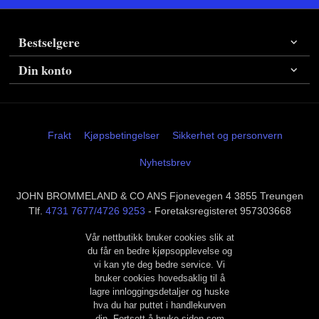
Bestselgere
Din konto
Frakt
Kjøpsbetingelser
Sikkerhet og personvern
Nyhetsbrev
JOHN BROMMELAND & CO ANS Fjonevegen 4 3855 Treungen
Tlf.
4731 7677/4726 9253
- Foretaksregisteret 957303668
Vår nettbutikk bruker cookies slik at
du får en bedre kjøpsopplevelse og
vi kan yte deg bedre service. Vi
bruker cookies hovedsaklig til å
lagre innloggingsdetaljer og huske
hva du har puttet i handlekurven
din. Fortsett å bruke siden som