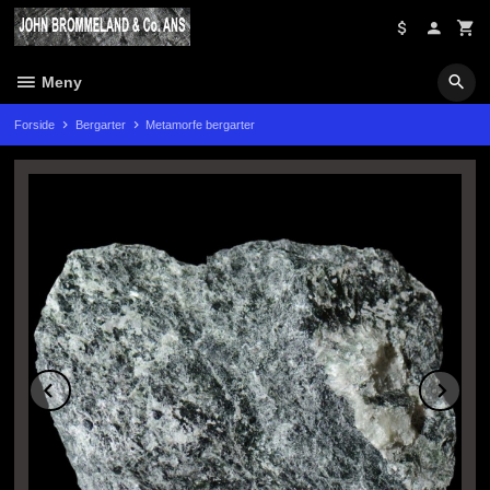
Gå
til
innholdet
Meny
Forside
Bergarter
Metamorfe bergarter
Prev
Ne