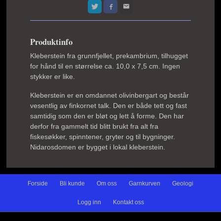
Produktinfo
Kleberstein fra grunnfjellet, prekambrium, tilhugget
for hånd til en størrelse ca. 10,0 x 7,5 cm. Ingen
stykker er like.
Kleberstein er en omdannet olivinbergart og består
vesentlig av finkornet talk. Den er både tett og fast
samtidig som den er bløt og lett å forme. Den har
derfor fra gammelt tid blitt brukt fra alt fra
fiskesøkker, spinntener, gryter og til bygninger.
Nidarosdomen er bygget i lokal kleberstein.
Forside
Bli kunde
Om oss
Garnkurven
Geologi
Logg inn
Kontakt oss