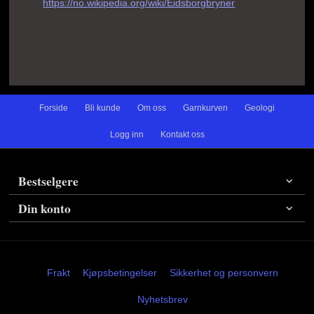
https://no.wikipedia.org/wiki/Eidsborgbryner
Forside
Bli kunde
Om oss
Garnkurven
Geologi
Logg inn
Kontakt oss
Bestselgere
Din konto
Frakt
Kjøpsbetingelser
Sikkerhet og personvern
Nyhetsbrev