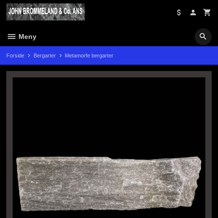
Gå
til
innholdet
Meny
Forside
Bergarter
Metamorfe bergarter