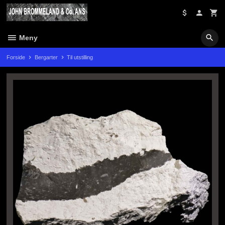
Gå
til
innholdet
Meny
Forside
Bergarter
Til utstilling