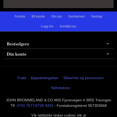
Forside
Bli kunde
Om oss
Garnkurven
Geologi
Logg inn
Kontakt oss
Bestselgere
Din konto
Frakt
Kjøpsbetingelser
Sikkerhet og personvern
Nyhetsbrev
JOHN BROMMELAND & CO ANS Fjonevegen 4 3855 Treungen
Tlf.
4731 7677/4726 9253
- Foretaksregisteret 957303668
Vår nettbutikk bruker cookies slik at