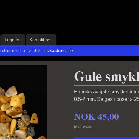
Logg inn
Kontakt oss
 chips med hull
Gule smykkesteiner mix
Gule smykk
En miks av gule smykkesteiner
0,5-2 mm. Selges i poser a 2
NOK
45,00
inkl. mva.