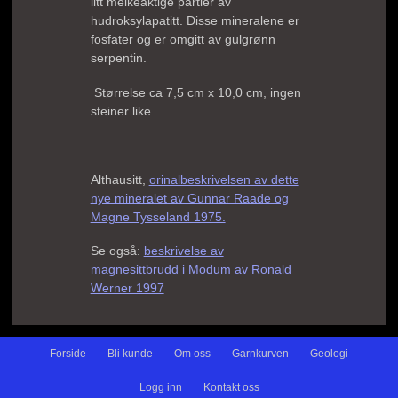
litt melkeaktige partier av
hudroksylapatitt. Disse mineralene er
fosfater og er omgitt av gulgrønn
serpentin.
Størrelse ca 7,5 cm x 10,0 cm, ingen
steiner like.
Althausitt,
orinalbeskrivelsen av dette
nye mineralet av Gunnar Raade og
Magne Tysseland 1975.
Se også:
beskrivelse av
magnesittbrudd i Modum av Ronald
Werner 1997
Forside
Bli kunde
Om oss
Garnkurven
Geologi
Logg inn
Kontakt oss