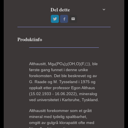
Del dette
Produktinfo
Althausitt,
Mg
(PO
)
(OH,O)(F,◻)
, ble
4
4
2
første gang funnet i denne unike
forekomsten. Det ble beskrevet og av
G. Raade og M. Tysseland i 1975 og
oppkalt etter professor Egon Althaus
(15.02.1933 - 16.06.2022), mineralog
ved universitetet i Karlsruhe, Tyskland.
Althausitt forekommer som et grått
mineral med tydelig spaltbarhet,
omgitt av gulgrå klorapatitt ofte med