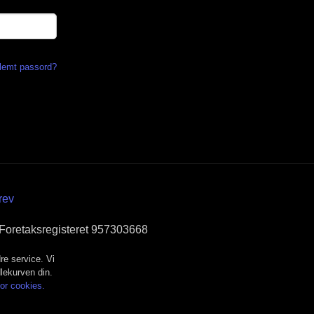
lemt passord?
rev
 Foretaksregisteret 957303668
re service. Vi
dlekurven din.
for cookies.