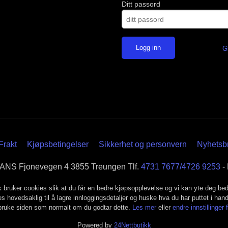
Ditt passord
G
Frakt
Kjøpsbetingelser
Sikkerhet og personvern
Nyhetsb
 Fjonevegen 4 3855 Treungen Tlf.
4731 7677/4726 9253
-
k bruker cookies slik at du får en bedre kjøpsopplevelse og vi kan yte deg bed
s hovedsaklig til å lagre innloggingsdetaljer og huske hva du har puttet i han
 bruke siden som normalt om du godtar dette.
Les mer
eller
endre innstillinger 
Powered by
24Nettbutikk