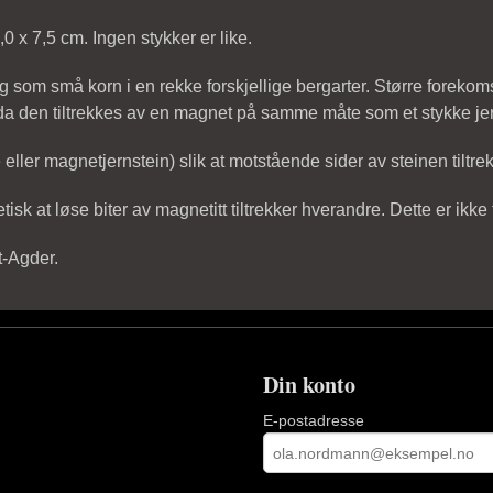
0,0 x 7,5 cm. Ingen stykker er like.
ig som små korn i en rekke forskjellige bergarter. Større foreko
r, da den tiltrekkes av en magnet på samme måte som et stykke je
eller magnetjernstein) slik at motstående sider av steinen tiltr
etisk at løse biter av magnetitt tiltrekker hverandre. Dette er ikke
t-Agder.
Din konto
E-postadresse