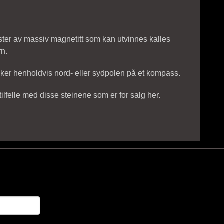
mster av massiv magnetitt som kan utvinnes kalles
rn.
ekker henholdvis nord- eller sydpolen på et kompass.
 tilfelle med disse steinene som er for salg her.