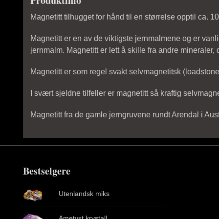
Produktinfo
Magnetitt tilhugget for hånd til en størrelse opptil ca. 1
Magnetitt er en av de viktigste jernmalmene og er vanl
jernmalm. Magnetitt er lett å skille fra andre minerale
Magnetitt er som regel svakt selvmagnetitsk (loadstone 
I svært sjeldne tilfeller er magnetitt så kraftig selvmagn
Magnetitt fra de gamle jerngruvene rundt Arendal i Aus
Bestselgere
Utenlandsk miks
Ametyst krystall