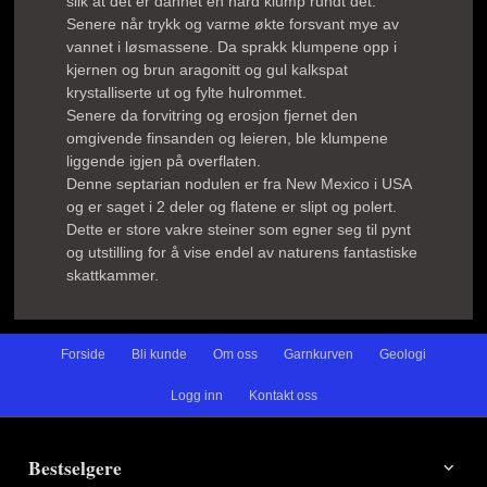
slik at det er dannet en hard klump rundt det.
Senere når trykk og varme økte forsvant mye av
vannet i løsmassene. Da sprakk klumpene opp i
kjernen og brun aragonitt og gul kalkspat
krystalliserte ut og fylte hulrommet.
Senere da forvitring og erosjon fjernet den
omgivende finsanden og leieren, ble klumpene
liggende igjen på overflaten.
Denne septarian nodulen er fra New Mexico i USA
og er saget i 2 deler og flatene er slipt og polert.
Dette er store vakre steiner som egner seg til pynt
og utstilling for å vise endel av naturens fantastiske
skattkammer.
Forside
Bli kunde
Om oss
Garnkurven
Geologi
Logg inn
Kontakt oss
Bestselgere