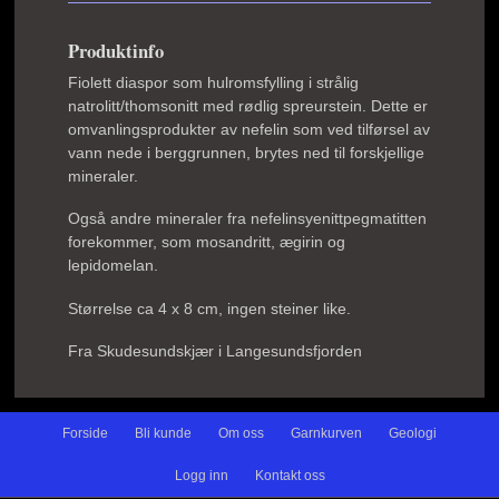
Produktinfo
Fiolett diaspor som hulromsfylling i strålig
natrolitt/thomsonitt med rødlig spreurstein. Dette er
omvanlingsprodukter av nefelin som ved tilførsel av
vann nede i berggrunnen, brytes ned til forskjellige
mineraler.
Også andre mineraler fra nefelinsyenittpegmatitten
forekommer, som mosandritt, ægirin og
lepidomelan.
Størrelse ca 4 x 8 cm, ingen steiner like.
Fra Skudesundskjær i Langesundsfjorden
Forside
Bli kunde
Om oss
Garnkurven
Geologi
Logg inn
Kontakt oss