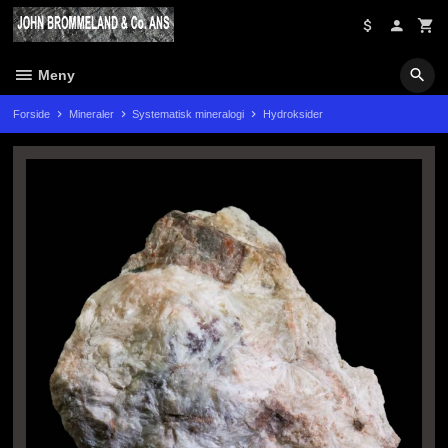
Gå
til
innholdet
Meny
Forside
Mineraler
Systematisk mineralogi
Hydroksider