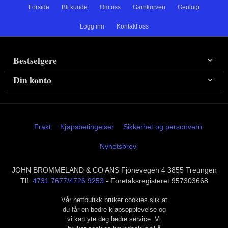
Forside
Bli kunde
Om oss
Garnkurven
Geologi
Logg inn
Kontakt oss
Bestselgere
Din konto
Frakt
Kjøpsbetingelser
Sikkerhet og personvern
Nyhetsbrev
JOHN BROMMELAND & CO ANS Fjonevegen 4 3855 Treungen
Tlf.
4731 7677/4726 9253
- Foretaksregisteret 957303668
Vår nettbutikk bruker cookies slik at
du får en bedre kjøpsopplevelse og
vi kan yte deg bedre service. Vi