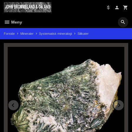
Gå
til
innholdet
Meny
Forside
Mineraler
Systematisk mineralogi
Silikater
Prev
Ne