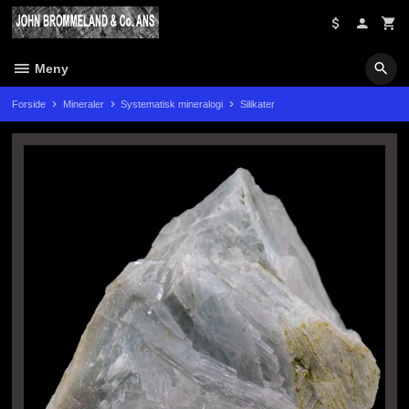
Gå
til
innholdet
Meny
Forside
Mineraler
Systematisk mineralogi
Silikater