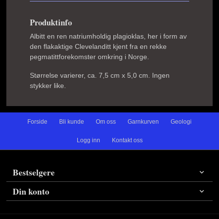
Produktinfo
Albitt en ren natriumholdig plagioklas, her i form av
den flakaktige Clevelanditt kjent fra en rekke
pegmatittforekomster omkring i Norge.
Størrelse varierer, ca. 7,5 cm x 5,0 cm. Ingen
stykker like.
Forside
Bli kunde
Om oss
Garnkurven
Geologi
Logg inn
Kontakt oss
Bestselgere
Din konto