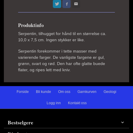
Produktinfo
Serpentin, tilhugget for hånd til en størrelse ca.
10,0 x 7,5 cm. Ingen stykker er like.
Serpentin forekommer i tette masser med
varierende farger. De vanligste fargene er gul,
grønn, svart og rød. Den har ofte glatte buede
flater, og ripes lett med kniv.
Forside
Bli kunde
Om oss
Garnkurven
Geologi
Logg inn
Kontakt oss
Bestselgere