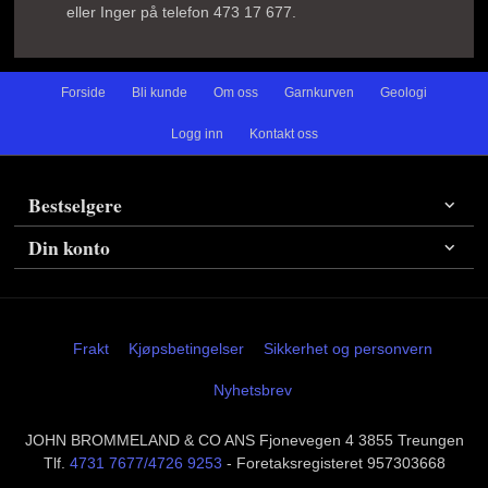
eller Inger på telefon 473 17 677.
Forside
Bli kunde
Om oss
Garnkurven
Geologi
Logg inn
Kontakt oss
Bestselgere
Din konto
Frakt
Kjøpsbetingelser
Sikkerhet og personvern
Nyhetsbrev
JOHN BROMMELAND & CO ANS Fjonevegen 4 3855 Treungen
Tlf.
4731 7677/4726 9253
- Foretaksregisteret 957303668