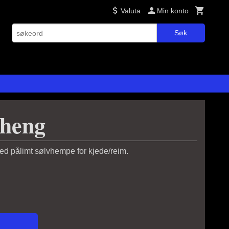
Valuta
Min konto
Søk
nheng
 med pålimt sølvhempe for kjede/reim.