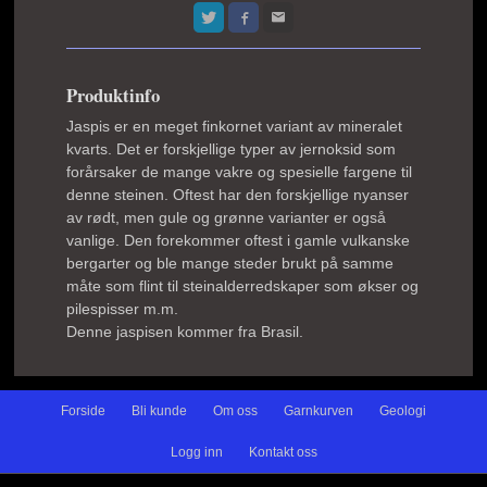
Produktinfo
Jaspis er en meget finkornet variant av mineralet
kvarts. Det er forskjellige typer av jernoksid som
forårsaker de mange vakre og spesielle fargene til
denne steinen. Oftest har den forskjellige nyanser
av rødt, men gule og grønne varianter er også
vanlige. Den forekommer oftest i gamle vulkanske
bergarter og ble mange steder brukt på samme
måte som flint til steinalderredskaper som økser og
pilespisser m.m.
Denne jaspisen kommer fra Brasil.
Forside
Bli kunde
Om oss
Garnkurven
Geologi
Logg inn
Kontakt oss