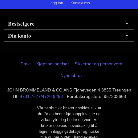
Logg inn
Kontakt oss
Bestselgere
Din konto
Frakt
Kjøpsbetingelser
Sikkerhet og personvern
Nyhetsbrev
JOHN BROMMELAND & CO ANS Fjonevegen 4 3855 Treungen
Tlf.
4731 7677/4726 9253
- Foretaksregisteret 957303668
Vår nettbutikk bruker cookies slik at
du får en bedre kjøpsopplevelse og
vi kan yte deg bedre service. Vi
bruker cookies hovedsaklig til å
lagre innloggingsdetaljer og huske
hva du har puttet i handlekurven