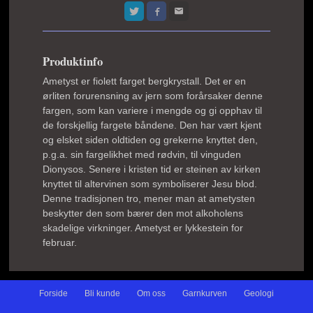
Produktinfo
Ametyst er fiolett farget bergkrystall. Det er en
ørliten forurensning av jern som forårsaker denne
fargen, som kan variere i mengde og gi opphav til
de forskjellig fargete båndene. Den har vært kjent
og elsket siden oldtiden og grekerne knyttet den,
p.g.a. sin fargelikhet med rødvin, til vinguden
Dionysos. Senere i kristen tid er steinen av kirken
knyttet til altervinen som symboliserer Jesu blod.
Denne tradisjonen tro, mener man at ametysten
beskytter den som bærer den mot alkoholens
skadelige virkninger. Ametyst er lykkestein for
februar.
Forside
Bli kunde
Om oss
Garnkurven
Geologi