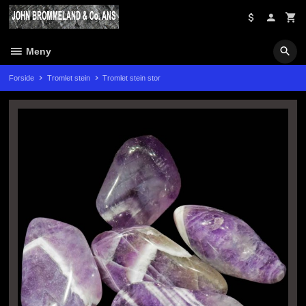
Gå
til
innholdet
Meny
Forside
Tromlet stein
Tromlet stein stor